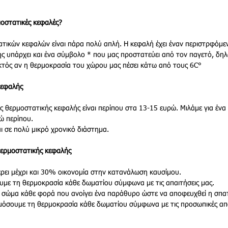
μοστατικές κεφαλές?
τικών κεφαλών είναι πάρα πολύ απλή. Η κεφαλή έχει έναν περιστρφόμε
σης υπάρχει και ένα σύμβολο * που μας προστατεύει από τον παγετό, δη
εκτός αν η θερμοκρασία του χώρου μας πέσει κάτω από τους 6C°
κεφαλής
ς θερμοστατικής κεφαλής είναι περίπου στα 13-15 ευρώ. Μιλάμε για ένα 
ώ περίπου.
ι σε πολύ μικρό χρονικό διάστημα.
θερμοστατικής κεφαλής
ρει μέχρι και 30% οικονομία στην κατανάλωση καυσίμου.
με τη θερμοκρασία κάθε δωματίου σύμφωνα με τις απαιτήσεις μας.
 σώμα κάθε φορά που ανοίγει ένα παράθυρο ώστε να αποφευχθεί η σπατ
σουμε τη θερμοκρασία κάθε δωματίου σύμφωνα με τις προσωπικές απα