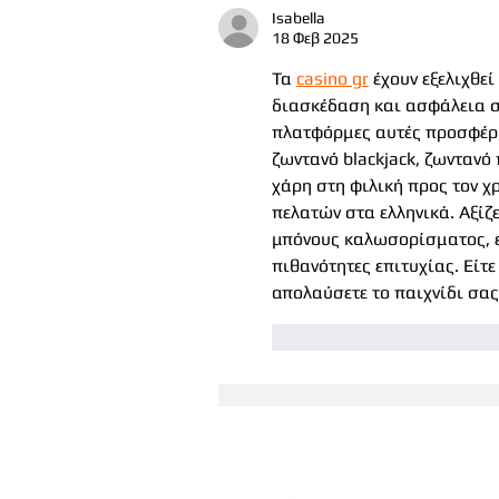
Isabella
18 Φεβ 2025
Τα 
casino gr
 έχουν εξελιχθε
διασκέδαση και ασφάλεια σ
πλατφόρμες αυτές προσφέρο
ζωντανό blackjack, ζωντανό 
χάρη στη φιλική προς τον χ
πελατών στα ελληνικά. Αξίζ
μπόνους καλωσορίσματος, ε
πιθανότητες επιτυχίας. Είτε 
απολαύσετε το παιχνίδι σας
Μου αρέσει
Απάντη