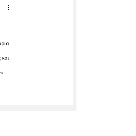
 
ιρία 
 
 και 
να 