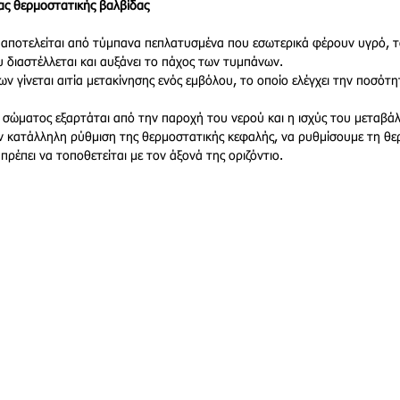
ιας θερμοστατικής βαλβίδας
αποτελείται από τύμπανα πεπλατυσμένα που εσωτερικά φέρουν υγρό, τ
 διαστέλλεται και αυξάνει το πάχος των τυμπάνων.
 γίνεται αιτία μετακίνησης ενός εμβόλου, το οποίο ελέγχει την ποσότ
 σώματος εξαρτάται από την παροχή του νερού και η ισχύς του μεταβάλ
ην κατάλληλη ρύθμιση της θερμοστατικής κεφαλής, να ρυθμίσουμε τη θ
ρέπει να τοποθετείται με τον άξονά της οριζόντιο.